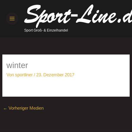
Zum
Inhalt
springen
Sport Groß- & Einzelhandel
winter
Von
sportliner
/
23. Dezember 2017
←
Vorheriger Medien