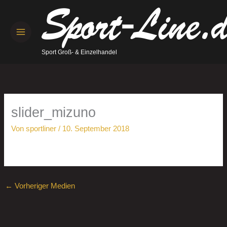
Zum
Inhalt
springen
Sport Groß- & Einzelhandel
slider_mizuno
Von
sportliner
/
10. September 2018
←
Vorheriger Medien