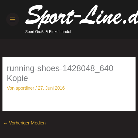
Zum
Inhalt
springen
Sport Groß- & Einzelhandel
running-shoes-1428048_640
Kopie
Von
sportliner
/
27. Juni 2016
←
Vorheriger Medien