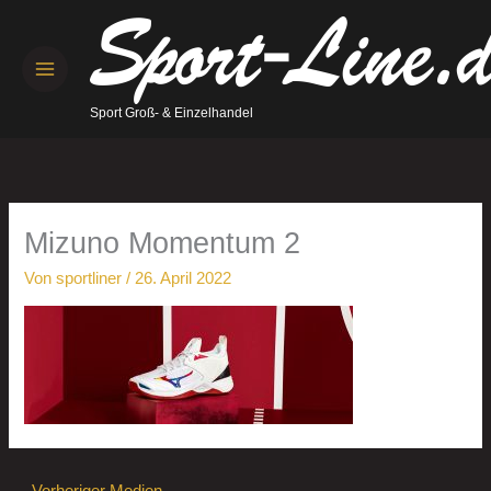
Zum
Inhalt
springen
Sport Groß- & Einzelhandel
Mizuno Momentum 2
Von
sportliner
/
26. April 2022