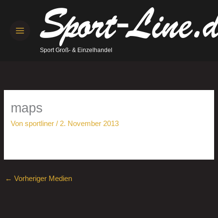
Zum
Inhalt
springen
Sport Groß- & Einzelhandel
maps
Von
sportliner
/
2. November 2013
←
Vorheriger Medien