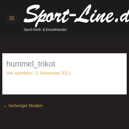
Zum
Inhalt
springen
Sport Groß- & Einzelhandel
hummel_trikot
Von
sportliner
/
2. November 2013
←
Vorheriger Medien