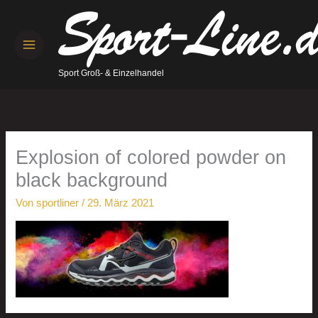
Zum
Inhalt
springen
Sport Groß- & Einzelhandel
Explosion of colored powder on
black background
Von
sportliner
/
29. März 2021