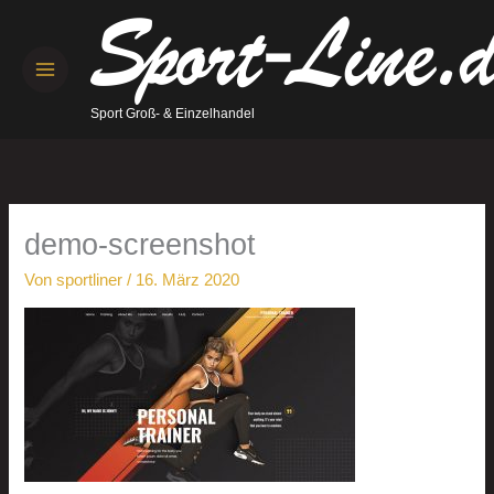
Zum
Inhalt
springen
Sport Groß- & Einzelhandel
demo-screenshot
Von
sportliner
/
16. März 2020