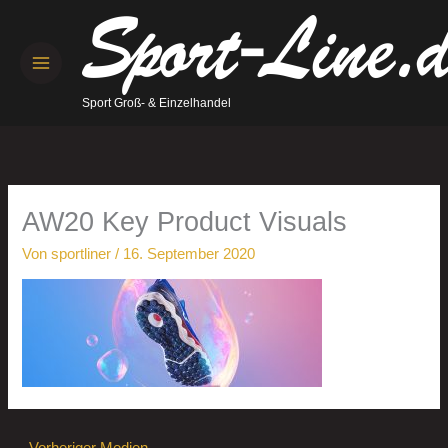
Zum
Inhalt
springen
Sport Groß- & Einzelhandel
AW20 Key Product Visuals
Von
sportliner
/
16. September 2020