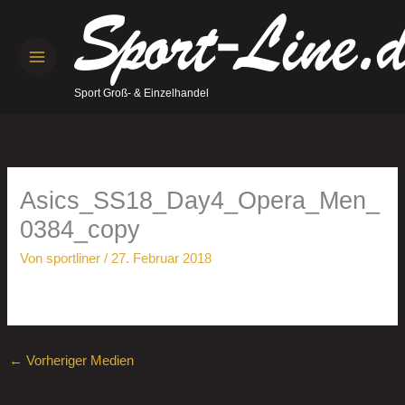
Zum
Inhalt
springen
Sport Groß- & Einzelhandel
Asics_SS18_Day4_Opera_Men_
0384_copy
Von
sportliner
/
27. Februar 2018
←
Vorheriger Medien